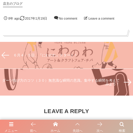
店主のブログ
8年 ago
2017年1月19日
No comment
Leave a comment
６月４・５日、『にわのわ』スタート！
ダーツ投げ方のコツ（３０）無意識な瞬間の意識。集中する瞬間を考えて
みよう！
LEAVE A REPLY
Comment
*
メニュー
前へ
ホーム
先頭へ
次へ
検索