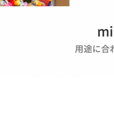
HOME
店主のブログ
寺田倉庫発！『ヤフオク × minikura』のススメ。