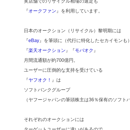
実店舗でのリサイクル相場の選定も
『
オークファン
』を利用しています。
日本のオークション（リサイクル）黎明期には
『
eBay
』を筆頭に（代行に特化したセカイモンも
『
楽天オークション
』『
モバオク
』
月間流通額が約700億円。
ユーザーに圧倒的な支持を受けている
『
ヤフオク！
』は
ソフトバンクグループ
（ヤフージャパンの筆頭株主は36％保有のソフト
それぞれのオークションには
ターゲットユーザーに違いがあるので