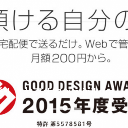
！『ヤフオク × minikura
9年 ago
2017年12月1日