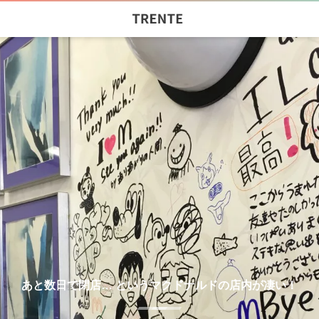
あと数日で閉店… というマクドナルドの店内が凄い！