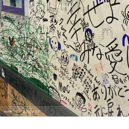
9年 ago
HOME
店主のブログ
あと数日で閉店… というマクドナルドの店内が凄い！