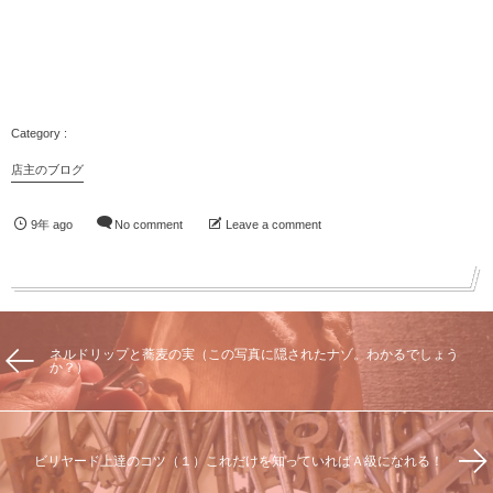
店主のブログ
9年 ago
No comment
Leave a comment
ネルドリップと蕎麦の実（この写真に隠されたナゾ。わかるでしょう
か？）
ビリヤード上達のコツ（１）これだけを知っていればＡ級になれる！