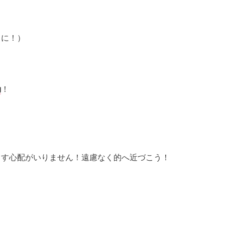
ろに！）
動
！
出す心配がいりません！遠慮なく的へ近づこう！