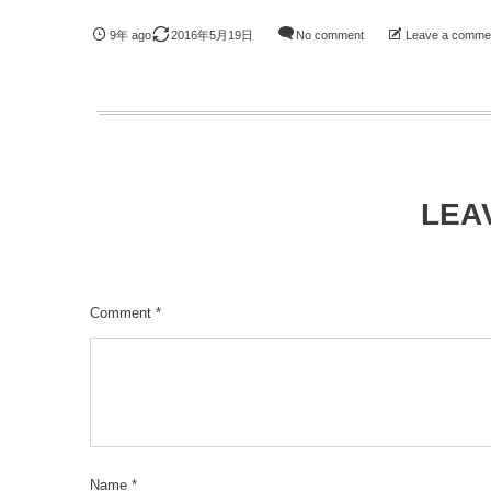
9年 ago
2016年5月19日
No comment
Leave a comme
LEA
Comment
*
Name
*