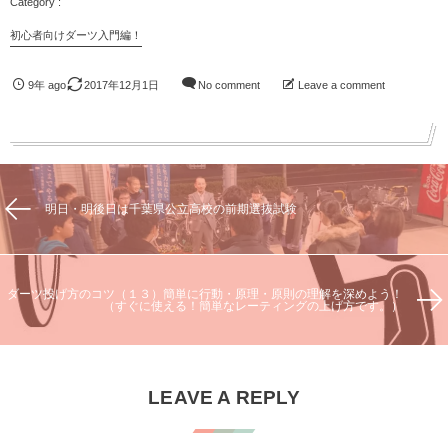
初心者向けダーツ入門編！
9年 ago
2017年12月1日
No comment
Leave a comment
明日・明後日は千葉県公立高校の前期選抜試験
ダーツ投げ方のコツ（１３）簡単に行動・原理・原則の理解を深めよう！
（すぐに使える！簡単なレーティングの上げ方です。）
LEAVE A REPLY