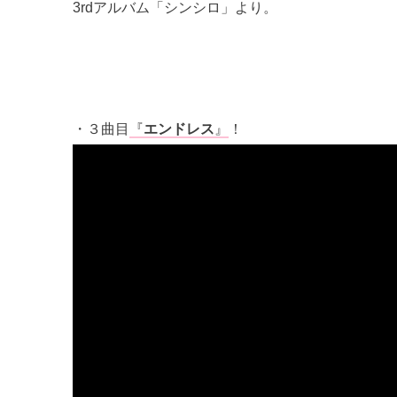
3rdアルバム「シンシロ」より。
・３曲目
『
エンドレス
』
！