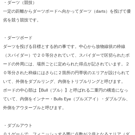
・ダーツ（競技）
一定の距離からダーツボードへ向かってダーツ（darts）を投げて優
劣を競う競技です。
・ダーツボード
ダーツを投げる目標とする的の事です。中心から放物線状の枠線
（スパイダー）で２０等分されていて、スパイダーで区切られたボ
ードの外周には、場所ごとに定められた得点が記されています。２
０等分された枠線にはさらに２箇所の円帯状のエリアが設けられて
いて、外側をダブルリング、内側をトリプルリングと呼びます。
ボードの中心部は【Bull（ブル）】と呼ばれる二重円の構造になっ
ていて、内側をインナー・Bulls Eye（ブルズアイ）・ダブルブル、
外側をアウターブルと呼びます。
・ダブルアウト
０１ゲームで、フィニッシュする際に点数が２倍となるエリア（ダ