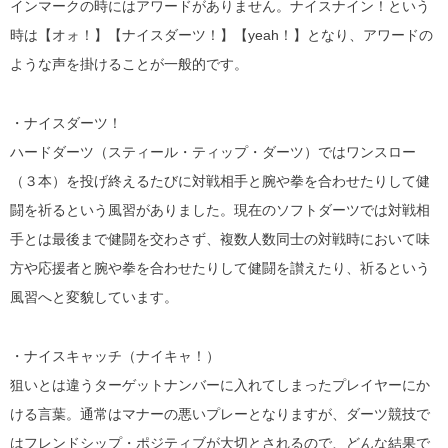
インマークの時にはアワードがありません。ナイスナイン！という
時は【オォ！】【ナイスダーツ！】【yeah！】となり、アワードの
ような声を掛けることが一般的です。
・ナイスダーツ！
ハードダーツ（スティール・ティップ・ダーツ）ではワンスロー
（３本）を投げ終えるたびに対戦相手と腕や拳を合わせたりして健
闘を祈るという風習がありました。現在のソフトダーツでは対戦相
手とは最後まで健闘を交わさず、複数人数同士の対戦時において味
方や応援者と腕や拳を合わせたりして健闘を讃えたり、祈るという
風習へと変貌しています。
・ナイスキャッチ（ナイキャ！）
狙いとは違うターゲットナンバーに入れてしまったプレイヤーにか
ける言葉。通常はマナーの悪いプレーとなりますが、ダーツ競技で
はフレンドシップ・ポジティブが大切とされるので、どんな結果で