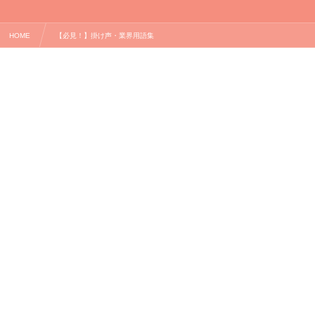
HOME
【必見！】掛け声・業界用語集