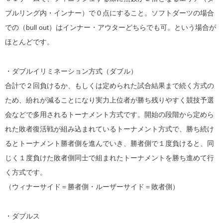
ブルリング内・インナー）で０点にすること。ソフトダーツの場合
での（bull out）はインナー・アウターどちらでも可。という場合が
ほとんどです。
・ダブルイリミネーション方式（ダブル）
合計で２回負けるか、もしくは定められた試合結果まで続く方式の
ため、紛れが減ることになり実力上位者が勝ち残りやすく競技予選
会などで多用されるトーナメント方式です。開始の段階から定めら
れた敗者復活戦が組み込まれているトーナメント方式で、勝ち続け
るとトーナメント勝者側を進んでいき、勝者側で１度負けると、同
じく１度負けた敗者側同士で組まれたトーナメントを勝ち進めて行
く方式です。
（ウィナーサイド＝勝者側・ルーザーサイド＝敗者側）
・ダブルス