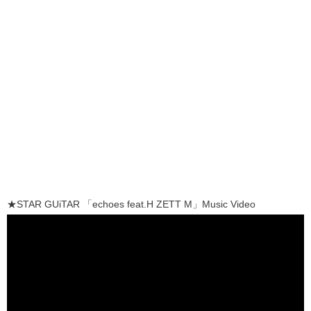
★STAR GUiTAR 「echoes feat.H ZETT M」Music Video