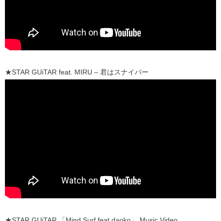
★STAR GUiTAR feat. MIRU – 君はスナイパー
★STAR GUiTAR 「Mind Surf feat daoko」 Music Video