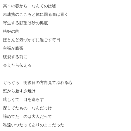
高１の春から なんてのは嘘
未成熟のこころと体に回る血は青く
寄生する願望は砂の奥底
格好の的
ほとんど気づかずに過ごす毎日
主張が膨張
破裂する前に
会えたら伝える
ぐらぐら 明後日の方向見てぶれる心
窓から差す夕焼け
眩しくて 目を逸らす
探してたもの なんだっけ
諦めてた のは大人だって
私達いつだってありのままだった