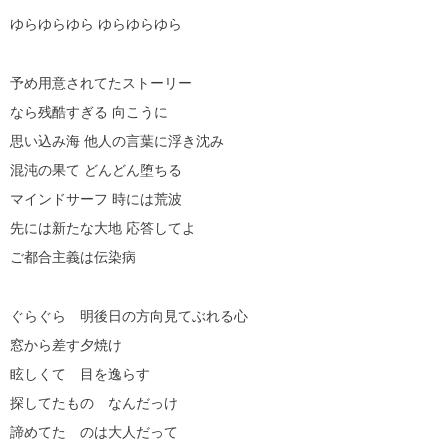
ゆらゆらゆら ゆらゆらゆら
予め用意されてたストーリー
なら残酷すぎる 向こうに
思い込み海 他人の言葉に浮き沈み
混沌の果て どんどん堕ちる
マインドサーフ 時には荒波
先には新たな大地 応答してよ
ご都合主義は伝染病
ぐらぐら 明後日の方向見てぶれる心
窓から差す夕焼け
眩しくて 目を逸らす
探してたもの なんだっけ
諦めてた のは大人だって