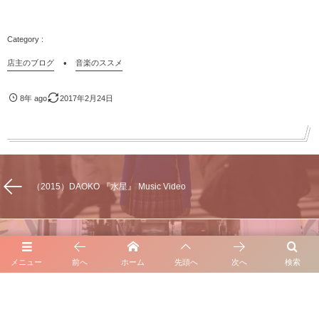
店主のブログ
音楽のススメ
8年 ago
2017年2月24日
（2015）DAOKO 『水星』 Music Video
最高にカッコいい２人。韻シスト/BASI & EVISBEATS
メニュー
前へ
ホーム
先頭へ
次へ
検索