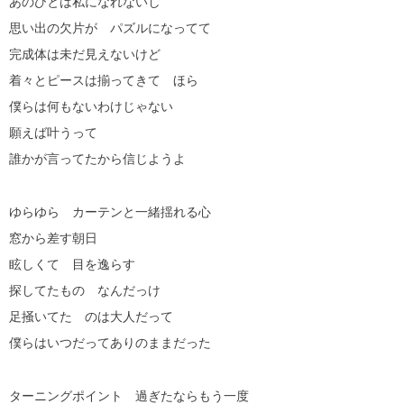
あのひとは私になれないし
思い出の欠片が パズルになってて
完成体は未だ見えないけど
着々とピースは揃ってきて ほら
僕らは何もないわけじゃない
願えば叶うって
誰かが言ってたから信じようよ
ゆらゆら カーテンと一緒揺れる心
窓から差す朝日
眩しくて 目を逸らす
探してたもの なんだっけ
足掻いてた のは大人だって
僕らはいつだってありのままだった
ターニングポイント 過ぎたならもう一度