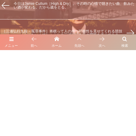
今日はJamie Cullum［High & Dry］。その時の心情で聴きたい曲、飲みた
い酒が変わる。だから歳をとる。
［三浦弘行九段・冤罪事件］将棋って人の持つ可能性を見せてくれる競技
じゃないんでしょうか？三浦弘行九段の問題を考えてみる。
メニュー
前へ
ホーム
先頭へ
次へ
検索