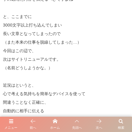
と、ここまでに
3000文字以上打ち込んでしまい
長い文章となってしまったので
（また本来の仕事を脱線してしまった…）
今回はこの辺で、
次はサイトリニューアルです。
（名前どうしようかな。）
近況はというと、
心で考える気持ちを簡単なデバイスを使って
間違うことなく正確に、
自動的に相手に伝える
ということに取り組んでいたのですが、
（たとえば言葉が通じないような関係でも
メニュー
前へ
ホーム
先頭へ
次へ
検索